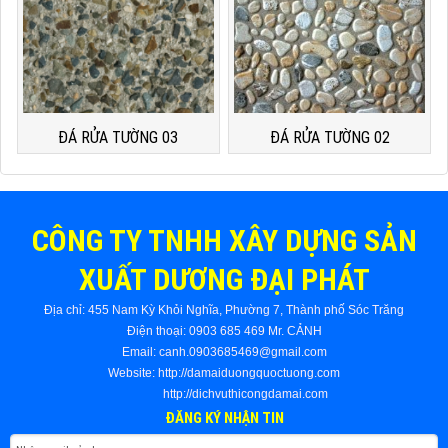
ĐÁ RỬA TƯỜNG 03
ĐÁ RỬA TƯỜNG 02
CÔNG TY TNHH XÂY DỰNG SẢN
XUẤT DƯƠNG ĐẠI PHÁT
Địa chỉ:
455 Nam Kỳ Khỏi Nghĩa, Phường 7, Thành phố Sóc Trăng
Điện thoại: 0903 685 469 Mr. CẢNH
Email: canh.0903685469@gmail.com
Website:
http://damaiduongquoctuong.com
http://dichvuthicongdamai.com
ĐĂNG KÝ NHẬN TIN